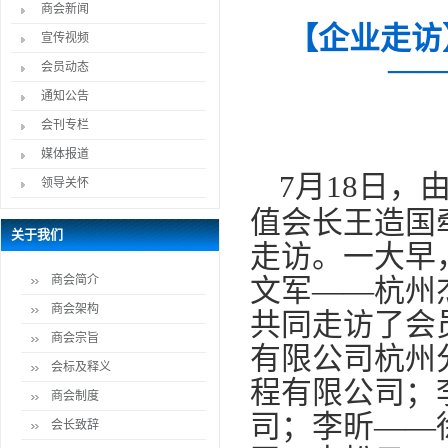
商会新闻
【企业走访
宣传视频
—
会员动态
通知公告
会刊专栏
媒体报道
7月18日，
领导关怀
值会长王造国
关于我们
走访。一大早
商会简介
文军——杭州
商会架构
共同走访了会
商会宗旨
有限公司杭州
会标及释义
程有限公司；
商会制度
司；李昕——
会长致辞