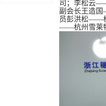
司；李松云—
副会长王造国
员彭洪松——
——杭州雪莱