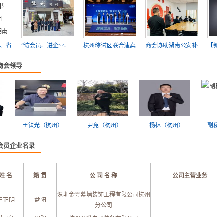
行莅临浙江省湖南商会
“访会员、进企业、深化 ‘三服务’ ”—2022年第七批商会成员走访活动
杭州综试区联合速卖通启动“国货出海”计划｜浙江省湖南商会共同参与
商会协助湖南公安补采湖南籍身份证指纹工作圆满完成
商会领导
梅
王铁光（杭州）
尹竟（杭州）
杨林（杭州）
会员企业名录
姓 名
籍 贯
公 司 名 称
公司主营业务
深圳金粤幕墙装饰工程有限公司杭州
王正明
益阳
分公司