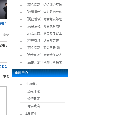
【商会活动】组织湘企互访
【温馨提示】全力防御台风
【党建引领】商会党支部赴
【新晋升湘商风采】因您精彩-理事罗鑫
党建活动 | 浙江省湖南商会党支部集中学习二十大精神暨接受预备党员会议
10月18日《杭州日报》共庆党的二十大特别报道，人物专访会长黄勇
党建活动 | 浙江省湖南商会党支部组织观看中国共产党第二十次全国代表大会开
【商会活动】商会联合4家
【商会动态】商会参加省工
更多
【党建引领】党支部荣获“
【商会活动】商会召开“浙
【商会动态】商会参加全省
【喜报】浙江省湖南商会荣
副秘书长 鲁建爵
理事兼副秘书长
副会长兼副秘书长
副秘书长
新闻中心
更多
时政新闻
热点评论
经济政策
时事政治
本地民生